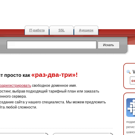
IT-работа
SSL
Аукцион
W
«раз-два-три»!
т просто как
зарегистрировать
свободное доменное имя.
остинг, выбрав подходящий тарифный план или заказать
енного сервера.
оздание сайта у нашего специалиста. Мы можем предложить
йта любой сложности.
пода
регис
шанс