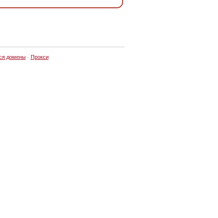
ся домены
·
Прокси