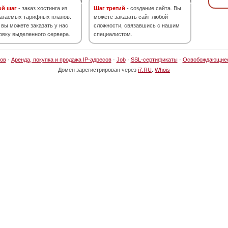
ой шаг
- заказ хостинга из
Шаг третий
- создание сайта. Вы
агаемых тарифных планов.
можете заказать сайт любой
 вы можете заказать у нас
сложности, связавшись с нашим
овку выделенного сервера.
специалистом.
ов
·
Аренда, покупка и продажа IP-адресов
·
Job
·
SSL-сертификаты
·
Освобождающие
Домен зарегистрирован через
i7.RU
.
Whois