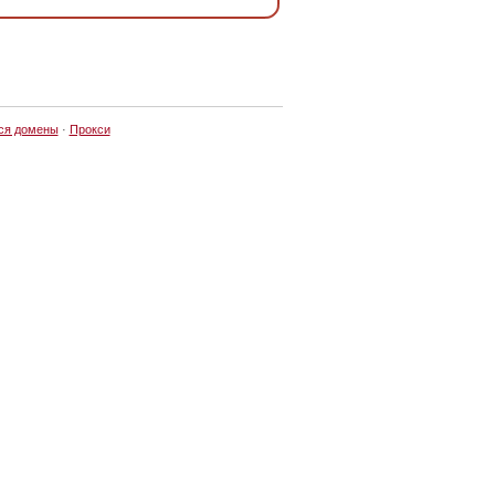
ся домены
·
Прокси