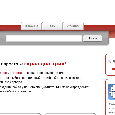
IT-работа
SSL
Аукцион
W
«раз-два-три»!
т просто как
зарегистрировать
свободное доменное имя.
остинг, выбрав подходящий тарифный план или заказать
енного сервера.
оздание сайта у нашего специалиста. Мы можем предложить
йта любой сложности.
пода
регис
шанс