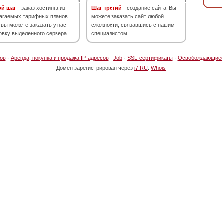
ой шаг
- заказ хостинга из
Шаг третий
- создание сайта. Вы
агаемых тарифных планов.
можете заказать сайт любой
 вы можете заказать у нас
сложности, связавшись с нашим
овку выделенного сервера.
специалистом.
ов
·
Аренда, покупка и продажа IP-адресов
·
Job
·
SSL-сертификаты
·
Освобождающие
Домен зарегистрирован через
i7.RU
.
Whois